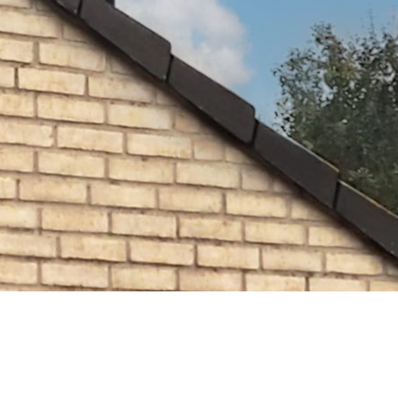
Aduro A/S • Hasselager Allé 13D • DK-8260 Viby J