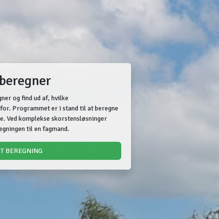
sberegner
er og find ud af, hvilke
for. Programmet er i stand til at beregne
use. Ved komplekse skorstensløsninger
regningen til en fagmand.
RT BEREGNING